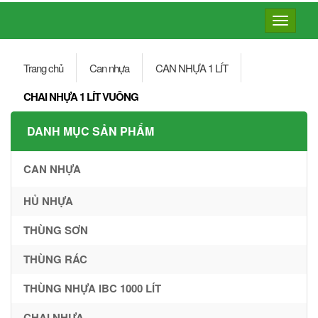
Toggle
navigatio
Trang chủ
Can nhựa
CAN NHỰA 1 LÍT
CHAI NHỰA 1 LÍT VUÔNG
DANH MỤC SẢN PHẨM
CAN NHỰA
HỦ NHỰA
THÙNG SƠN
THÙNG RÁC
THÙNG NHỰA IBC 1000 LÍT
CHAI NHỰA