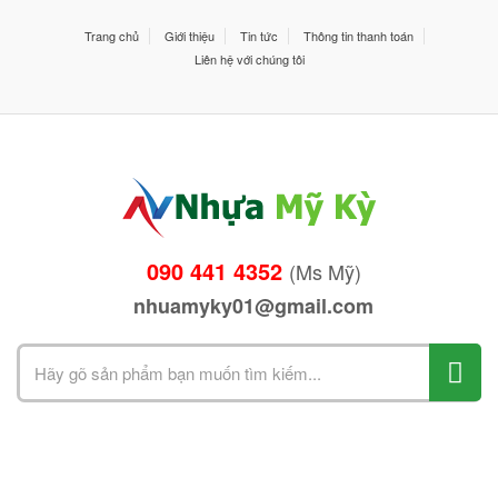
Trang chủ
Giới thiệu
Tin tức
Thông tin thanh toán
Liên hệ với chúng tôi
090 441 4352
(Ms Mỹ)
nhuamyky01@gmail.com
Search
for: