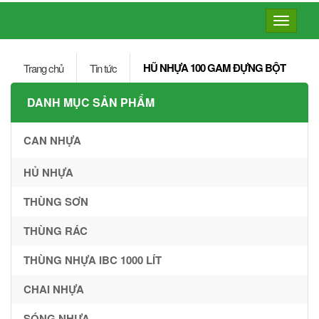
Toggle
navigatio
HŨ NHỰA 100 GAM ĐỰNG BỘT
Trang chủ
Tin tức
DANH MỤC SẢN PHẨM
CAN NHỰA
HỦ NHỰA
THÙNG SƠN
THÙNG RÁC
THÙNG NHỰA IBC 1000 LÍT
CHAI NHỰA
SÓNG NHỰA