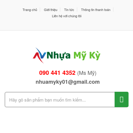
Trang chủ
Giới thiệu
Tin tức
Thông tin thanh toán
Liên hệ với chúng tôi
090 441 4352
(Ms Mỹ)
nhuamyky01@gmail.com
Search
for: