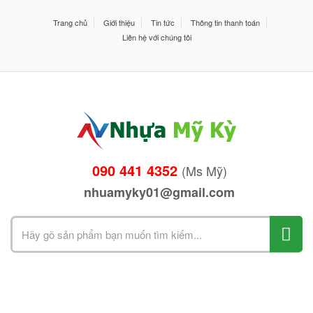
Trang chủ
Giới thiệu
Tin tức
Thông tin thanh toán
Liên hệ với chúng tôi
090 441 4352
(Ms Mỹ)
nhuamyky01@gmail.com
Search
for: