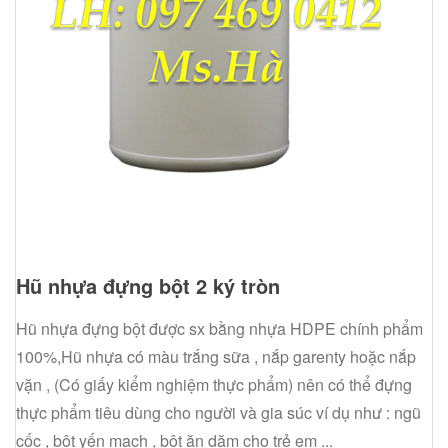
Hũ nhựa đựng bột 2 ký tròn
Hũ nhựa đựng bột được sx bằng nhựa HDPE chính phẩm
100%,Hũ nhựa có màu trắng sữa , nắp garenty hoặc nắp
vặn , (Có giấy kiểm nghiệm thực phẩm) nên có thể đựng
thực phẩm tiêu dùng cho người và gia súc ví dụ như : ngũ
cốc , bột yến mạch , bột ăn dặm cho trẻ em ...