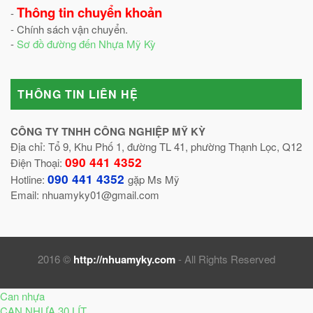
Thông tin chuyển khoản
-
- Chính sách vận chuyển.
-
Sơ đồ đường đến Nhựa Mỹ Kỳ
THÔNG TIN LIÊN HỆ
CÔNG TY TNHH CÔNG NGHIỆP MỸ KỲ
Địa chỉ: Tổ 9, Khu Phố 1, đường TL 41, phường Thạnh Lọc, Q12
090 441 4352
Điện Thoại:
090 441 4352
Hotline:
gặp Ms Mỹ
Email: nhuamyky01@gmail.com
2016 ©
http://nhuamyky.com
- All Rights Reserved
Can nhựa
CAN NHỰA 30 LÍT