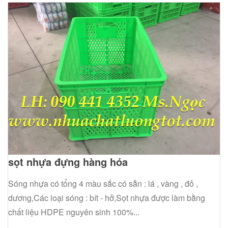
sọt nhựa đựng hàng hóa
Sóng nhựa có tổng 4 màu sắc có sẵn : lá , vàng , đỏ ,
dương,Các loại sóng : bít - hở,Sọt nhựa được làm bằng
chất liệu HDPE nguyên sinh 100%...