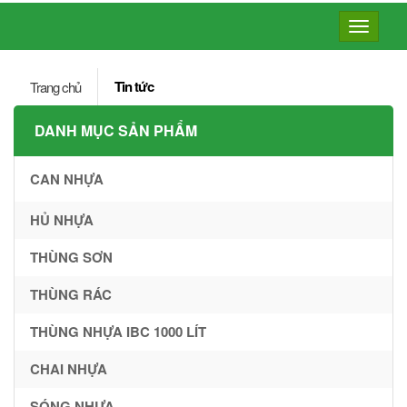
Toggle
navigatio
Tin tức
Trang chủ
DANH MỤC SẢN PHẨM
CAN NHỰA
HỦ NHỰA
THÙNG SƠN
THÙNG RÁC
THÙNG NHỰA IBC 1000 LÍT
CHAI NHỰA
SÓNG NHỰA