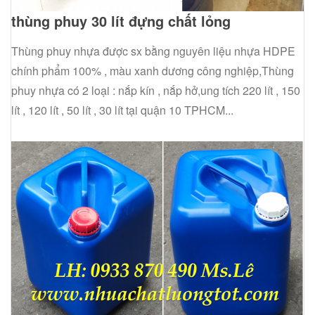
thùng phuy 30 lít đựng chất lỏng
Thùng phuy nhựa được sx bằng nguyên liệu nhựa HDPE
chính phẩm 100% , màu xanh dương công nghiệp,Thùng
phuy nhựa có 2 loại : nắp kín , nắp hở,ung tích 220 lít , 150
lít , 120 lít , 50 lít , 30 lít tại quận 10 TPHCM...