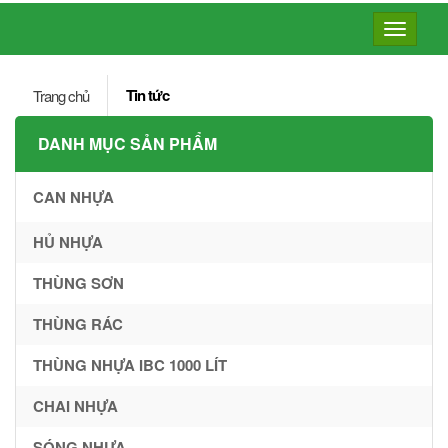
Toggle
navigatio
Tin tức
Trang chủ
DANH MỤC SẢN PHẨM
CAN NHỰA
HỦ NHỰA
THÙNG SƠN
THÙNG RÁC
THÙNG NHỰA IBC 1000 LÍT
CHAI NHỰA
SÓNG NHỰA