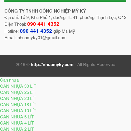
CÔNG TY TNHH CÔNG NGHIỆP MỸ KỲ
Địa chỉ: Tổ 9, Khu Phố 1, đường TL 41, phường Thạnh Lọc, Q12
090 441 4352
Điện Thoại:
090 441 4352
Hotline:
gặp Ms Mỹ
Email: nhuamyky01@gmail.com
2016 ©
http://nhuamyky.com
- All Rights Reserved
Can nhựa
CAN NHỰA 30 LÍT
CAN NHỰA 25 LÍT
CAN NHỰA 20 LÍT
CAN NHỰA 18 LÍT
CAN NHỰA 10 LÍT
CAN NHỰA 5 LÍT
CAN NHỰA 4 LÍT
CAN NHỰA 2 LÍT