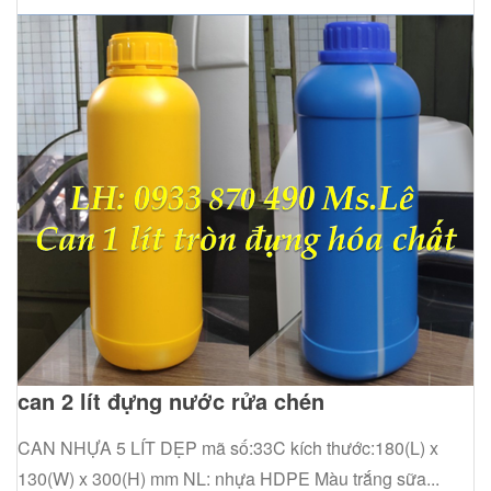
can 2 lít đựng nước rửa chén
CAN NHỰA 5 LÍT DẸP mã số:33C kích thước:180(L) x
130(W) x 300(H) mm NL: nhựa HDPE Màu trắng sữa...