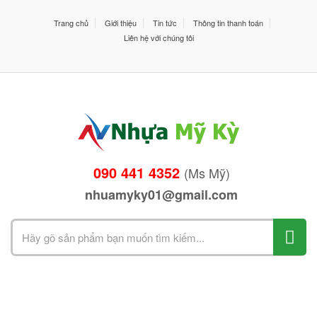
Trang chủ
Giới thiệu
Tin tức
Thông tin thanh toán
Liên hệ với chúng tôi
090 441 4352
(Ms Mỹ)
nhuamyky01@gmail.com
Search
for: