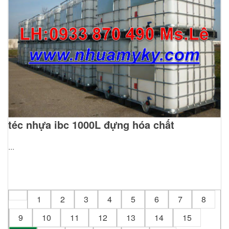
téc nhựa ibc 1000L đựng hóa chất
...
1
2
3
4
5
6
7
8
9
10
11
12
13
14
15