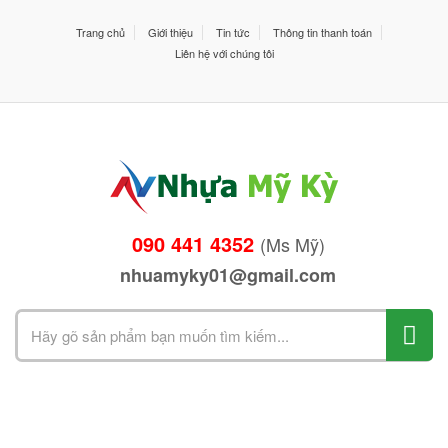
Trang chủ
Giới thiệu
Tin tức
Thông tin thanh toán
Liên hệ với chúng tôi
090 441 4352
(Ms Mỹ)
nhuamyky01@gmail.com
Search
for: