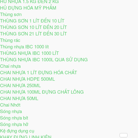
HỦ NHỰA 1.5 KG ĐẾN 2 KG
HỦ ĐỰNG HÓA MỸ PHẨM
Thùng sơn
THÙNG SƠN 1 LÍT ĐẾN 10 LÍT
THÙNG SƠN 10 LÍT ĐẾN 20 LÍT
THÙNG SƠN 21 LÍT ĐẾN 30 LÍT
Thùng rác
Thùng nhựa IBC 1000 lít
THÙNG NHỰA IBC 1000 LÍT
THÙNG NHỰA IBC 1000L QUA SỬ DỤNG
Chai nhựa
CHAI NHỰA 1 LÍT ĐỰNG HÓA CHẤT
CHAI NHỰA HDPE 500ML
CHAI NHỰA 250ML
CHAI NHỰA 100ML ĐỰNG CHẤT LỎNG
CHAI NHỰA 50ML
Chai Nhớt
Sóng nhựa
Sóng nhựa bít
Sóng nhựa hở
Kệ đựng dụng cụ
KHAY ĐỰNG LINH KIỆN