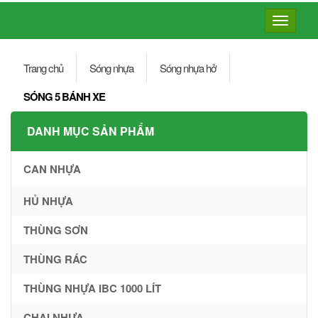
Toggle
navigatio
Trang chủ
Sóng nhựa
Sóng nhựa hở
SÓNG 5 BÁNH XE
DANH MỤC SẢN PHẨM
CAN NHỰA
HỦ NHỰA
THÙNG SƠN
THÙNG RÁC
THÙNG NHỰA IBC 1000 LÍT
CHAI NHỰA