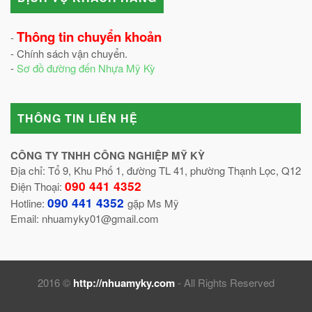
Thông tin chuyển khoản
-
- Chính sách vận chuyển.
-
Sơ đồ đường đến Nhựa Mỹ Kỳ
THÔNG TIN LIÊN HỆ
CÔNG TY TNHH CÔNG NGHIỆP MỸ KỲ
Địa chỉ: Tổ 9, Khu Phố 1, đường TL 41, phường Thạnh Lọc, Q12
090 441 4352
Điện Thoại:
090 441 4352
Hotline:
gặp Ms Mỹ
Email: nhuamyky01@gmail.com
2016 ©
http://nhuamyky.com
- All Rights Reserved