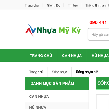
Trang chủ
Giới thiệu
Tin tức
Thông tin thanh 
090 441
Search
for:
TRANG CHỦ
CAN NHỰA
HỦ NHỰA
Sóng nhựa hở
Trang chủ
Sóng nhựa
SÓN
DANH MỤC SẢN PHẨM
CAN NHỰA
HỦ NHỰA