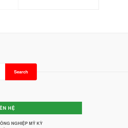
Search
IÊN HỆ
CÔNG NGHIỆP MỸ KỲ