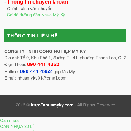
Thông tin chuyển khoản
-
- Chính sách vận chuyển.
-
Sơ đồ đường đến Nhựa Mỹ Kỳ
THÔNG TIN LIÊN HỆ
CÔNG TY TNHH CÔNG NGHIỆP MỸ KỲ
Địa chỉ: Tổ 9, Khu Phố 1, đường TL 41, phường Thạnh Lọc, Q12
090 441 4352
Điện Thoại:
090 441 4352
Hotline:
gặp Ms Mỹ
Email: nhuamyky01@gmail.com
2016 ©
http://nhuamyky.com
- All Rights Reserved
Can nhựa
CAN NHỰA 30 LÍT