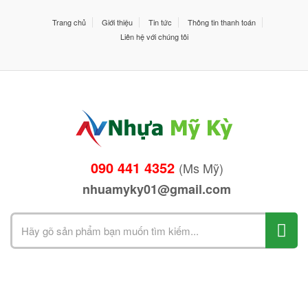
Trang chủ
Giới thiệu
Tin tức
Thông tin thanh toán
Liên hệ với chúng tôi
090 441 4352
(Ms Mỹ)
nhuamyky01@gmail.com
Search
for: