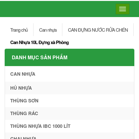
Toggle
navigatio
Trang chủ
Can nhựa
CAN ĐỰNG NƯỚC RỬA CHÉN
Can Nhựa 10L Đựng xà Phòng
DANH MỤC SẢN PHẨM
CAN NHỰA
HỦ NHỰA
THÙNG SƠN
THÙNG RÁC
THÙNG NHỰA IBC 1000 LÍT
CHAI NHỰA