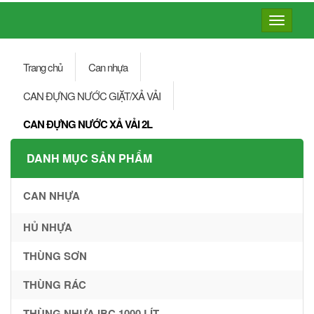
Toggle
navigatio
Trang chủ
Can nhựa
CAN ĐỰNG NƯỚC GIẶT/XẢ VẢI
CAN ĐỰNG NƯỚC XẢ VẢI 2L
DANH MỤC SẢN PHẨM
CAN NHỰA
HỦ NHỰA
THÙNG SƠN
THÙNG RÁC
THÙNG NHỰA IBC 1000 LÍT