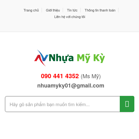
Trang chủ
Giới thiệu
Tin tức
Thông tin thanh toán
Liên hệ với chúng tôi
090 441 4352
(Ms Mỹ)
nhuamyky01@gmail.com
Search
for: