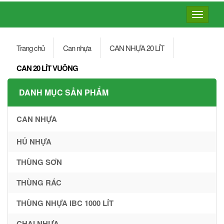
Toggle
navigatio
Trang chủ
Can nhựa
CAN NHỰA 20 LÍT
CAN 20 LÍT VUÔNG
DANH MỤC SẢN PHẨM
CAN NHỰA
HỦ NHỰA
THÙNG SƠN
THÙNG RÁC
THÙNG NHỰA IBC 1000 LÍT
CHAI NHỰA