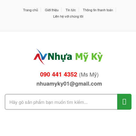
Trang chủ
Giới thiệu
Tin tức
Thông tin thanh toán
Liên hệ với chúng tôi
090 441 4352
(Ms Mỹ)
nhuamyky01@gmail.com
Search
for: